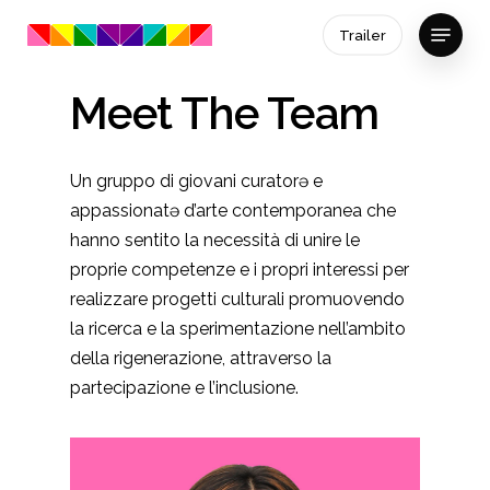
Skip
Menu
Trailer
to
Close
main
Menu
content
Meet The Team
Un gruppo di giovani curatorə e
appassionatə d’arte contemporanea che
hanno sentito la necessità di unire le
proprie competenze e i propri interessi per
realizzare progetti culturali promuovendo
la ricerca e la sperimentazione nell’ambito
della rigenerazione, attraverso la
partecipazione e l’inclusione.